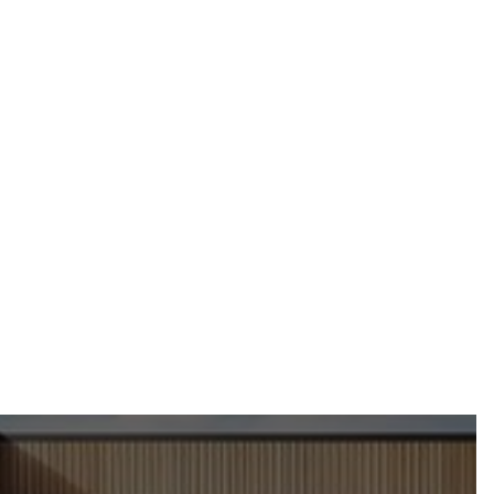
12 design tricks for picking the perfect home color
palette
Remodeling
Jun 6, 2024