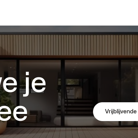
e je
ee
Vrijblijvende